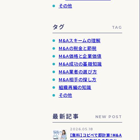
その他
タグ
TAG
M&Aスキームの理解
M&Aの税金と節税
M&A価格と企業価値
M&A成功の基礎知識
M&A業者の選び方
M&A相手の探し方
組織再編の知識
その他
最新記事
NEW POST
2026.05.18
【無料】コピペで即計算！M&A