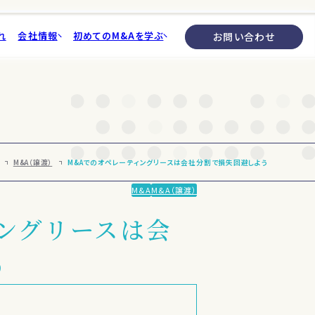
れ
会社情報
初めてのM&Aを学ぶ
お問い合わせ
要
M&A（譲渡）
M&Aでのオペレーティングリースは会社分割で損失回避しよう
報
M&A
M&A（譲渡）
質問集
M&Aを学べる本ダウンロードフォーム
ングリースは会
う