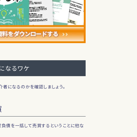
になるワケ
介者になるのかを確認しましょう。
買
産負債を一括して売買するということに他な