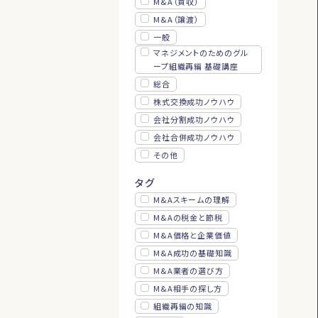
M&A（買収）
M&A（譲渡）
一般
マネジメントのためのグル
ープ組織再編 基礎講座
総合
株式交換成功ノウハウ
会社分割成功ノウハウ
会社合併成功ノウハウ
その他
タグ
M&Aスキームの理解
M&Aの税金と節税
M&A価格と企業価値
M&A成功の基礎知識
M&A業者の選び方
M&A相手の探し方
組織再編の知識