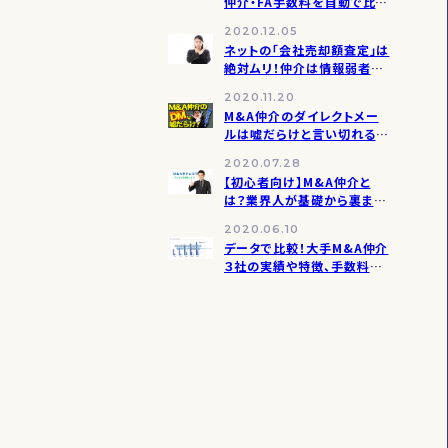
仲介・FA手数料を自動で比較
できるAIツール
2020.12.05
ネットの「会社売却額査定」は
絶対ムリ！仲介は情報弱者に
飢えている
2020.11.20
M&A仲介のダイレクトメー
ルは嘘だらけと言い切れるカ
ンタンな理由
2020.07.28
【初心者向け】M&A仲介と
は？業界人が基礎から裏まで
全部教えます
2020.06.10
データで比較！大手M&A仲介
３社の実績や特徴、手数料
【2020年12月更新】