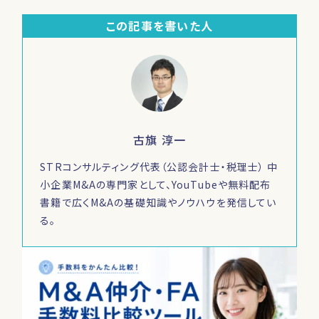
会社概要
初めてのM&Aを学ぶ
この記事を書いた人
採用情報
YouTube
M&Aコラム
古旗 淳一
M&A質問集
STRコンサルティング代表（公認会計士・税理士） 中
M&Aを学べる本ダウンロード
小企業M&Aの専門家として、YouTubeや無料配布
書籍で広くM&Aの基礎知識やノウハウを発信してい
る。