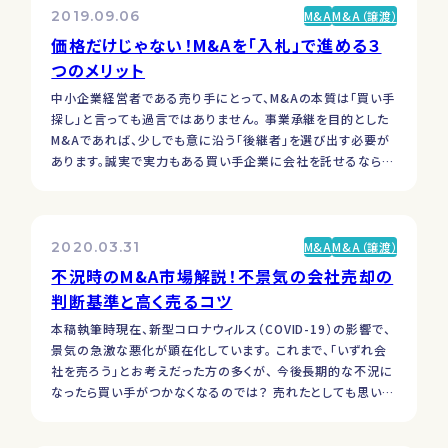
2019.09.06
M&A
M&A（譲渡）
価格だけじゃない！M&Aを「入札」で進める３
つのメリット
中小企業経営者である売り手にとって、M&Aの本質は「買い手
探し」と言っても過言ではありません。 事業承継を目的とした
M&Aであれば、少しでも意に沿う「後継者」を選び出す必要が
あります。誠実で実力もある買い手企業に会社を託せるなら
ば、価格面はある程度譲歩できるという方も多いでしょう。 一
方、価格面を重視するM&Aであっても、買い手選びは非常に重
要です。なぜならば、中小企業は「誰が経営をするか？」に…
2020.03.31
M&A
M&A（譲渡）
不況時のM&A市場解説！不景気の会社売却の
判断基準と高く売るコツ
本稿執筆時現在、新型コロナウィルス（COVID-19）の影響で、
景気の急激な悪化が顕在化しています。 これまで、「いずれ会
社を売ろう」とお考えだった方の多くが、 今後長期的な不況に
なったら買い手がつかなくなるのでは？ 売れたとしても思い切
り買い叩かれるのでは？ と大きな不安を感じているでしょう。
今急いで売るべきか、じっと耐えて景気の好転を待つべきか、