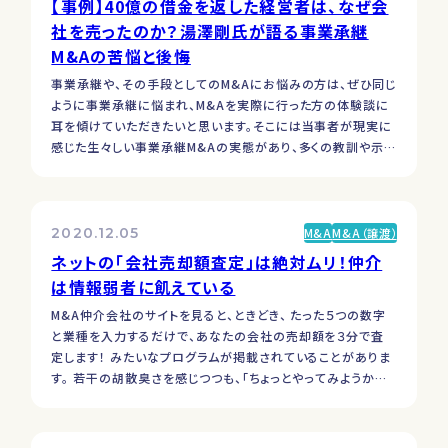
【事例】40億の借金を返した経営者は、なぜ会
社を売ったのか？湯澤剛氏が語る事業承継
M&Aの苦悩と後悔
事業承継や、その手段としてのM&Aにお悩みの方は、ぜひ同じ
ように事業承継に悩まれ、M&Aを実際に行った方の体験談に
耳を傾けていただきたいと思います。そこには当事者が現実に
感じた生々しい事業承継M&Aの実態があり、多くの教訓や示
唆に富むものでしょう。 ただ、M&A仲介会社が主催するセミナ
ーに行っても、「M&Aの成功者」が語る「M&Aの素晴らしさ」し
か聞くことができません。それよりも、M&Aを…
2020.12.05
M&A
M&A（譲渡）
ネットの「会社売却額査定」は絶対ムリ！仲介
は情報弱者に飢えている
M&A仲介会社のサイトを見ると、ときどき、 たった５つの数字
と業種を入力するだけで、あなたの会社の売却額を３分で査
定します！ みたいなプログラムが掲載されていることがありま
す。 若干の胡散臭さを感じつつも、「ちょっとやってみようかな」
と入力してみたという方もいらっしゃるでしょう。 ただ実際に
は、「決算書の数字と業種を入力すれば、会社の売却額（また
は適正価格）がわかる」なんて、絵空事もいいところです。…